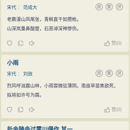
原
繁
拼
宋代
：
范成大
老蕨漫山凤尾张，青枫直干如攒枪。
山深岚重鼻酸楚，石恶淖深神惨伤。
赞
(
0)
小雨
原
繁
拼
宋代
：
刘攽
烈风呼汹震山林，小雨霏微驻薄阴。南亩旱苗焦欲死，
拟将如许号为霖。
赞
(
0)
赴金陵舟过霅川偶作 其一