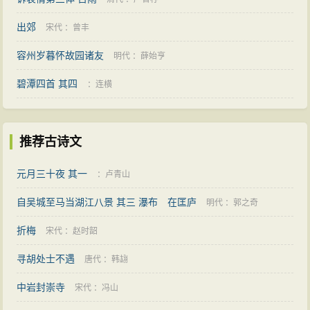
出郊
宋代
：
曾丰
容州岁暮怀故园诸友
明代
：
薛始亨
碧潭四首 其四
：
连横
推荐古诗文
元月三十夜 其一
：
卢青山
自吴城至马当湖江八景 其三 瀑布 在匡庐
明代
：
郭之奇
折梅
宋代
：
赵时韶
寻胡处士不遇
唐代
：
韩翃
中岩封崇寺
宋代
：
冯山