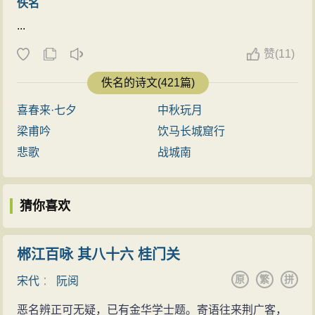
佚名
...
赞
(
11)
佚名的诗文(421篇)
喜春来·七夕
中秋玩月
梁甫吟
饮马长城窟行
悲歌
战城南
猜你喜欢
郴江百咏 其八十六 桂门关
原
繁
拼
宋代
：
阮阅
恶名辨正可无疑，已有金华学士题。寄语往来荆广客，