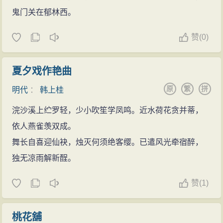
鬼门关在郁林西。
赞
(
0)
夏夕戏作艳曲
原
繁
拼
明代
：
韩上桂
浣沙溪上纻罗轻，少小吹笙学凤鸣。近水荷花贪并蒂，
依人燕雀羡双成。
舞长自喜迎仙袂，烛灭何须绝客缨。已遣风光牵宿醉，
独无凉雨解新酲。
赞
(
1)
桃花舖