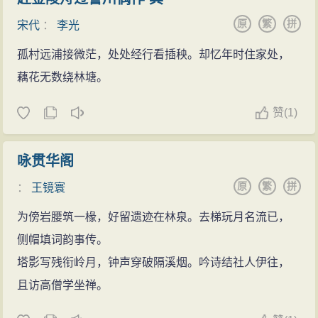
原
繁
拼
宋代
：
李光
孤村远浦接微茫，处处经行看插秧。却忆年时住家处，
藕花无数绕林塘。
赞
(
1)
咏贯华阁
原
繁
拼
：
王镜寰
为傍岩腰筑一椽，好留遗迹在林泉。去梯玩月名流已，
侧帽填词韵事传。
塔影写残衔岭月，钟声穿破隔溪烟。吟诗结社人伊往，
且访高僧学坐禅。