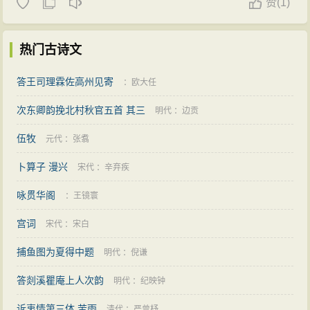
赞
(
1)
热门古诗文
答王司理霖佐高州见寄
：
欧大任
次东卿韵挽北村秋官五首 其三
明代
：
边贡
伍牧
元代
：
张翥
卜算子 漫兴
宋代
：
辛弃疾
咏贯华阁
：
王镜寰
宫词
宋代
：
宋白
捕鱼图为夏得中题
明代
：
倪谦
答剡溪瞿庵上人次韵
明代
：
纪映钟
诉衷情第三体 苦雨
清代
：
严曾杼