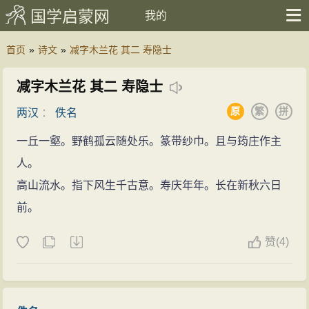
国学启蒙网
我的
首页
»
诗文
»
减字木兰花 其二 寿隐士
减字木兰花 其二 寿隐士
原
繁
拼
两汉
：
佚名
一丘一壑。野鹤孤云随处乐。篆带纱巾。且与筠庄作主
人。
高山流水。指下风生千古意。寿庆年年。长在新秋六日
前。
赞
(
4)