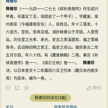
释善珍
释善珍
（一一九四～一二七七《续补高僧传》作生绍兴
甲寅，卒嘉定丁丑，误提前了一个甲子），字藏叟，泉
州南安（今福建南安东）人，俗姓吕。年十三落发，十
六游方，至杭，受具足戒。谒妙峰善公于灵隐，入室悟
旨。历住里之光孝、承天，安吉之思溪圆觉、福之雪峰
等寺。后诏移四明之育王、临安之径山。端宗景炎二年
五月示寂，年八十四。有《藏叟摘稿》二卷。事见《补
续高僧传》卷一一、《续灯正统》卷一一。
释善珍
诗，以日本宽文十二年藤田六兵卫刊本（藏日本内阁文
库）为底本，编为一卷。 ...
赞
(
0)
释善珍的诗文(4篇)
老马
题紫极宫晋桧