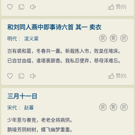
赞
(
0)
和刘同人燕中即事诗六首 其一 卖衣
原
繁
拼
明代
：
凌义渠
岂有裘和葛，冬春共一囊。新裁拣入市，败枲任堆床。
已自甘由缊，谁堪裛蹠香。我私忍便弃，慈母泽难忘。
赞
(
0)
三月十一日
原
繁
拼
宋代
：
赵蕃
少年意与春竞，老老全将病供。
鹊噪芳阴树树，蝶飞幽梦重重。