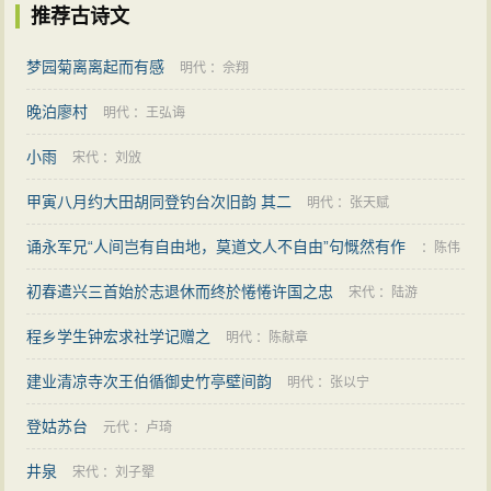
推荐古诗文
梦园菊离离起而有感
明代
：
佘翔
晚泊廖村
明代
：
王弘诲
小雨
宋代
：
刘攽
甲寅八月约大田胡同登钓台次旧韵 其二
明代
：
张天赋
诵永军兄“人间岂有自由地，莫道文人不自由”句慨然有作
：
陈伟
初春遣兴三首始於志退休而终於惓惓许国之忠
宋代
：
陆游
程乡学生钟宏求社学记赠之
明代
：
陈献章
建业清凉寺次王伯循御史竹亭壁间韵
明代
：
张以宁
登姑苏台
元代
：
卢琦
井泉
宋代
：
刘子翚