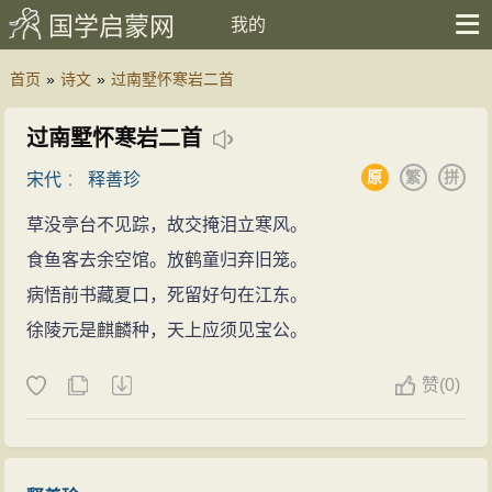
国学启蒙网
我的
首页
»
诗文
»
过南墅怀寒岩二首
过南墅怀寒岩二首
原
繁
拼
宋代
：
释善珍
草没亭台不见踪，故交掩泪立寒风。
食鱼客去余空馆。放鹤童归弃旧笼。
病悟前书藏夏口，死留好句在江东。
徐陵元是麒麟种，天上应须见宝公。
赞
(
0)