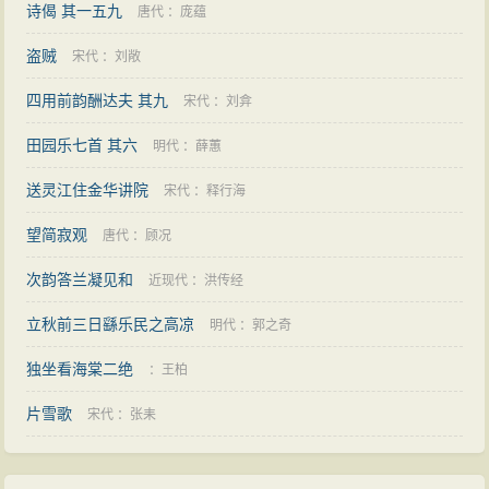
诗偈 其一五九
唐代
：
庞蕴
盗贼
宋代
：
刘敞
四用前韵酬达夫 其九
宋代
：
刘弇
田园乐七首 其六
明代
：
薛蕙
送灵江住金华讲院
宋代
：
释行海
望简寂观
唐代
：
顾况
次韵答兰凝见和
近现代
：
洪传经
立秋前三日繇乐民之高凉
明代
：
郭之奇
独坐看海棠二绝
：
王柏
片雪歌
宋代
：
张耒