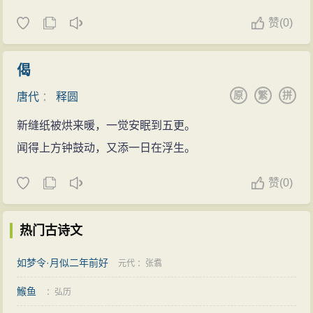
赞
(
0)
偈
原
繁
拼
唐代
：
释圆
新缝纸被烘来暖，一觉安眠到五更。
闻得上方钟鼓动，又添一日在浮生。
赞
(
0)
热门古诗文
如梦令·月似二年前好
元代
：
张翥
鯸鱼
：
弘历