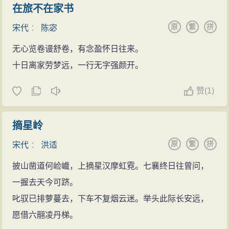
在旅不在家书
原
繁
拼
宋代
：
陈宓
无心览卷谩舒卷，有念盈怀日往来。
十日离家劳梦远，一行无字强颜开。
赞
(
1)
摘星岭
原
繁
拼
宋代
：
洪适
披山凿道何崄巇，上摘星汉摩虹霓。七襄终日往曾问，
一握去天今可跻。
叱驭已排萝蔓去，下车不复烟云迷。举头此际长安远，
愿借六翮凌丹梯。