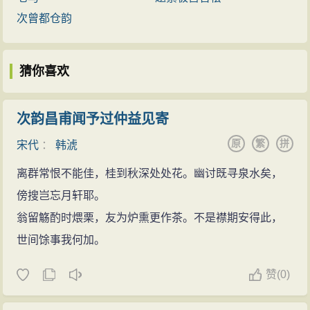
次曾都仓韵
猜你喜欢
次韵昌甫闻予过仲益见寄
原
繁
拼
宋代
：
韩淲
离群常恨不能佳，桂到秋深处处花。幽讨既寻泉水矣，
傍搜岂忘月轩耶。
翁留觞酌时煨栗，友为炉熏更作茶。不是襟期安得此，
世间馀事我何加。
赞
(
0)