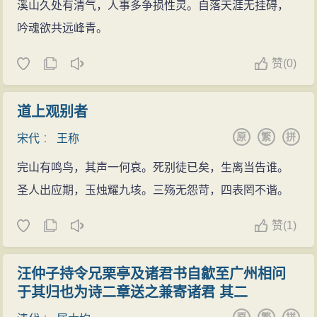
溪山久处有清气，人事多争损性灵。自落天涯无挂碍，
吟魂欲共远峰青。
赞
(
0)
道上观别者
原
繁
拼
宋代
：
王称
完山有鸣鸟，其声一何哀。死别徒已矣，生离当告谁。
圣人出应期，玉烛耀九垓。三殇无怨苛，四表罔不谐。
赞
(
1)
汪仲子持令兄栗亭及诸君书自歙至广州相问
于其归也为诗二章送之兼寄诸君 其二