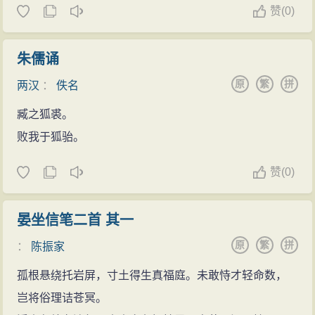
赞
(
0)
朱儒诵
原
繁
拼
两汉
：
佚名
臧之狐裘。
败我于狐骀。
赞
(
0)
晏坐信笔二首 其一
原
繁
拼
：
陈振家
孤根悬绕托岩屏，寸土得生真福庭。未敢恃才轻命数，
岂将俗理诘苍冥。