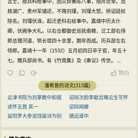
吉士，授兵科给事中，因灾异奏陈八事，指斥近幸。出
核湖广、贵州军储还，不赂刘瑾，刘瑾大怒，矫诏廷杖
除名。刘瑾伏诛，起迁吏科右给事中。嘉靖中历太仆
卿，伏阙争大礼。以右佥都御史巡抚南赣，迁工部右侍
郎总理河道，筑长堤四十余里，期年而成。历兵部左右
侍郎。嘉靖十一年（1532）五月初四日卒于官，年五十
七。赠兵部尚书。有《竹简集》及《奏议》传世。 ...
赞
(
0)
潘希曾的诗文(313篇)
云津书院为刘掌教中和赋
诏狱次韵李献吉睹云生写怀
述怀五首 其一
诏狱闻蝉
益阳罗大参追饯留诗为别
镇远道中