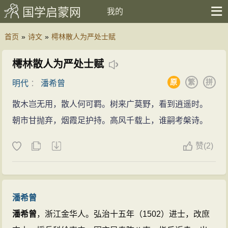
国学启蒙网
我的
首页
»
诗文
»
樗林散人为严处士赋
樗林散人为严处士赋
原
繁
拼
明代
：
潘希曾
散木岂无用，散人何可羁。树来广莫野，看到逍遥时。
朝市甘抛弃，烟霞足护持。高风千载上，谁嗣考槃诗。
赞
(
2)
潘希曾
潘希曾
，浙江金华人。弘治十五年（1502）进士，改庶