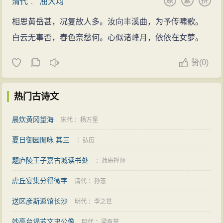
原
繁
拼
清代
：
屈大均
相思黄岳甚，况复故人多。汝向丰溪曲，为予传啸歌。
白云无事否，春色奈愁何。心似诸峰月，依依在女萝。
赞
(
0)
热门古诗文
晨炊黄冈望海
宋代
：
杨万里
夏日御园閒咏 其三
：
弘历
题庐陵王子嘉古城读书处
：
蒲庵禅师
虎丘宴集分得微字
清代
：
孙蕙
送区彦斯返馆长沙
明代
：
李之世
妙高台谒苏文忠公像
明代
：
梁有誉