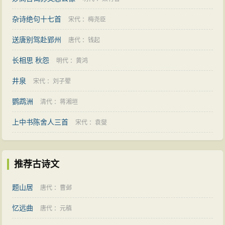
杂诗绝句十七首
宋代
：
梅尧臣
送唐别驾赴郢州
唐代
：
钱起
长相思 秋怨
明代
：
黄鸿
井泉
宋代
：
刘子翚
鹦鹉洲
清代
：
蒋湘垣
上中书陈舍人三首
宋代
：
袁燮
推荐古诗文
题山居
唐代
：
曹邺
忆远曲
唐代
：
元稹