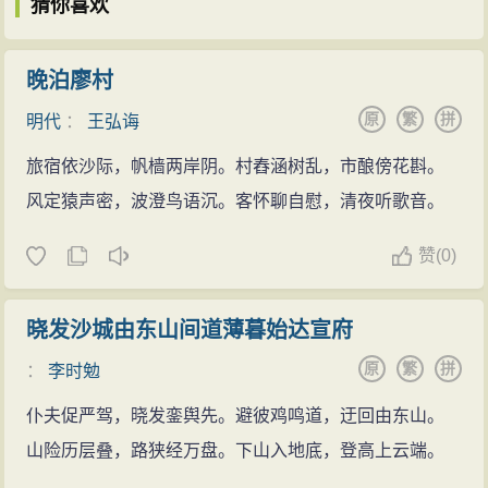
猜你喜欢
晚泊廖村
原
繁
拼
明代
：
王弘诲
旅宿依沙际，帆樯两岸阴。村舂涵树乱，市酿傍花斟。
风定猿声密，波澄鸟语沉。客怀聊自慰，清夜听歌音。
赞
(
0)
晓发沙城由东山间道薄暮始达宣府
原
繁
拼
：
李时勉
仆夫促严驾，晓发銮舆先。避彼鸡鸣道，迂回由东山。
山险历层叠，路狭经万盘。下山入地底，登高上云端。