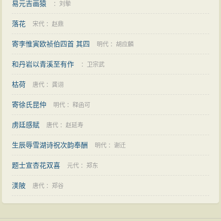
易元吉画猿
：
刘摰
落花
宋代
：
赵鼎
寄李惟寅欧祯伯四首 其四
明代
：
胡应麟
和丹岩以青溪至有作
：
卫宗武
枯荷
唐代
：
龚诩
寄徐氏昆仲
明代
：
释函可
虏廷感赋
唐代
：
赵延寿
生辰辱雪湖诗祝次韵奉酬
明代
：
谢迁
题士宣杏花双喜
元代
：
郑东
渼陂
唐代
：
郑谷