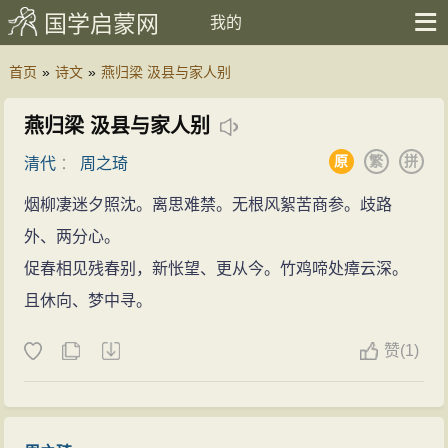
国学启蒙网
我的
首页
»
诗文
»
燕归梁 汲县与家人别
燕归梁 汲县与家人别
原
繁
拼
清代
：
周之琦
烟柳凄迷夕照沈。离思难禁。无根风絮苦商参。歧路
外、两分心。
促春相见残春别，新怅望、更从今。竹鸡啼处瘴云深。
且休向、梦中寻。
赞
(
1)