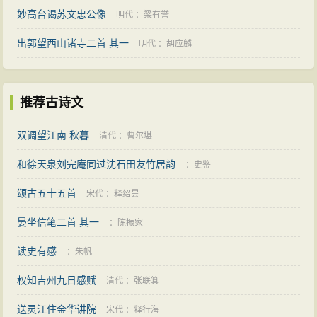
妙高台谒苏文忠公像
明代
：
梁有誉
出郭望西山诸寺二首 其一
明代
：
胡应麟
推荐古诗文
双调望江南 秋暮
清代
：
曹尔堪
和徐天泉刘完庵同过沈石田友竹居韵
：
史鉴
颂古五十五首
宋代
：
释绍昙
晏坐信笔二首 其一
：
陈振家
读史有感
：
朱帆
权知吉州九日感赋
清代
：
张联箕
送灵江住金华讲院
宋代
：
释行海