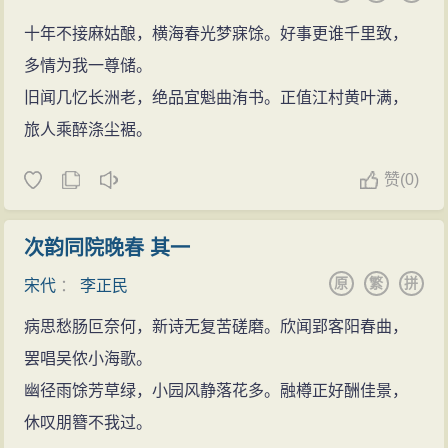
十年不接麻姑酿，横海春光梦寐馀。好事更谁千里致，
多情为我一尊储。
旧闻几忆长洲老，绝品宜魁曲洧书。正值江村黄叶满，
旅人乘醉涤尘裾。
赞
(
0)
次韵同院晚春 其一
原
繁
拼
宋代
：
李正民
病思愁肠叵奈何，新诗无复苦磋磨。欣闻郢客阳春曲，
罢唱吴侬小海歌。
幽径雨馀芳草绿，小园风静落花多。融樽正好酬佳景，
休叹朋簪不我过。