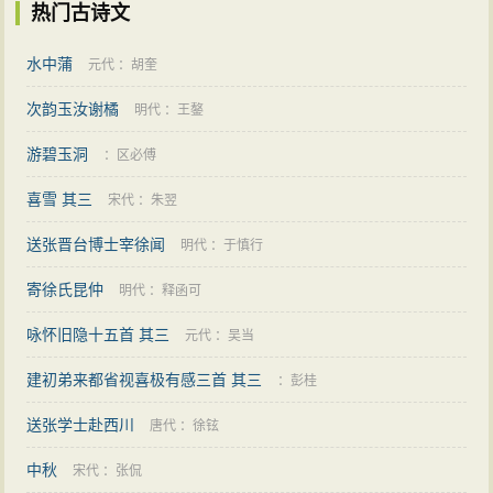
热门古诗文
水中蒲
元代
：
胡奎
次韵玉汝谢橘
明代
：
王鏊
游碧玉洞
：
区必傅
喜雪 其三
宋代
：
朱翌
送张晋台博士宰徐闻
明代
：
于慎行
寄徐氏昆仲
明代
：
释函可
咏怀旧隐十五首 其三
元代
：
吴当
建初弟来都省视喜极有感三首 其三
：
彭桂
送张学士赴西川
唐代
：
徐铉
中秋
宋代
：
张侃