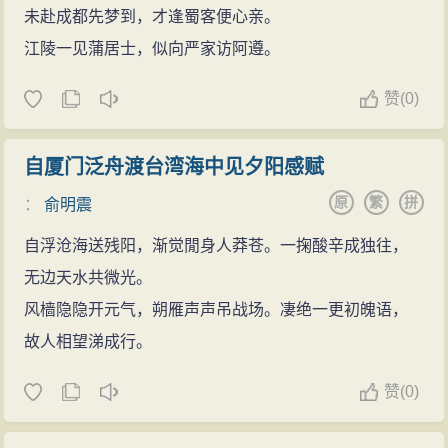
未赴成都先梦到，才逢蜀客便心亲。
江陵一见蒲居士，似向严家访阿遵。
赞
(
0)
自厦门泛舟渡台湾海中见夕阳感赋
原
繁
拼
：
俞明震
自浮沧海送残阳，渐觉閒身人莽苍。一掬酸辛成独往，
无边天水共微光。
风樯隐隐开元气，朔雁声声吊战场。凄绝一更初魄语，
故人相望涕成行。
赞
(
0)