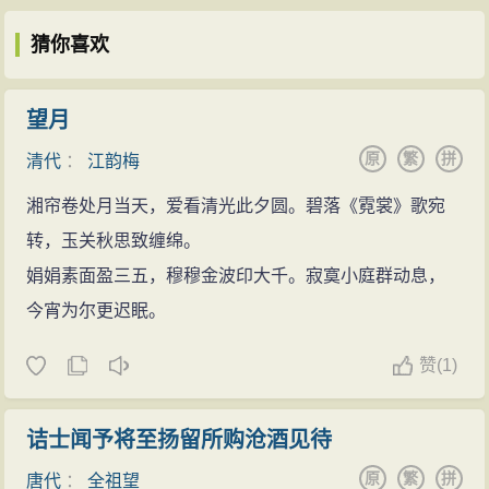
猜你喜欢
望月
原
繁
拼
清代
：
江韵梅
湘帘卷处月当天，爱看清光此夕圆。碧落《霓裳》歌宛
转，玉关秋思致缠绵。
娟娟素面盈三五，穆穆金波印大千。寂寞小庭群动息，
今宵为尔更迟眠。
赞
(
1)
诘士闻予将至扬留所购沧酒见待
原
繁
拼
唐代
：
全祖望