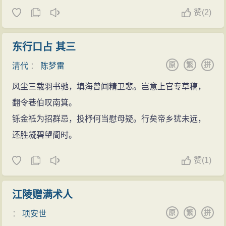
赞
(
2)
东行口占 其三
原
繁
拼
清代
：
陈梦雷
风尘三载羽书驰，填海曾闻精卫悲。岂意上官专草稿，
翻令巷伯叹南箕。
铄金祗为招群忌，投杼何当慰母疑。行矣帝乡犹未远，
还胜凝碧望阍时。
赞
(
1)
江陵赠满术人
原
繁
拼
：
项安世