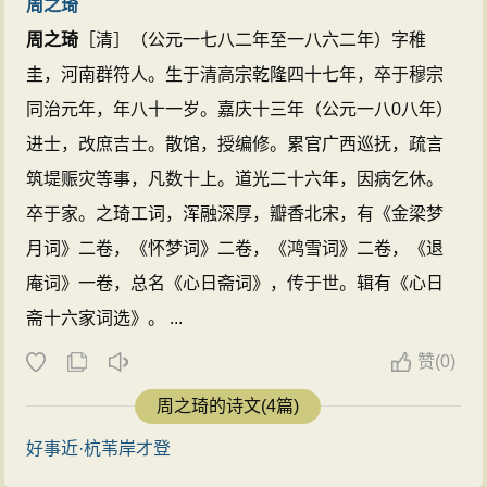
周之琦
周之琦
［清］（公元一七八二年至一八六二年）字稚
圭，河南群符人。生于清高宗乾隆四十七年，卒于穆宗
同治元年，年八十一岁。嘉庆十三年（公元一八0八年）
进士，改庶吉士。散馆，授编修。累官广西巡抚，疏言
筑堤赈灾等事，凡数十上。道光二十六年，因病乞休。
卒于家。之琦工词，浑融深厚，瓣香北宋，有《金梁梦
月词》二卷，《怀梦词》二卷，《鸿雪词》二卷，《退
庵词》一卷，总名《心日斋词》，传于世。辑有《心日
斋十六家词选》。 ...
赞
(
0)
周之琦的诗文(4篇)
好事近·杭苇岸才登