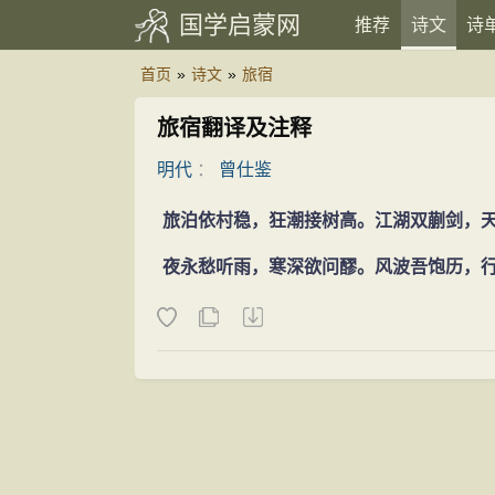
国学启蒙网
推荐
诗文
诗
首页
»
诗文
»
旅宿
旅宿翻译及注释
明代
：
曾仕鉴
旅泊依村稳，狂潮接树高。江湖双蒯剑，
夜永愁听雨，寒深欲问醪。风波吾饱历，