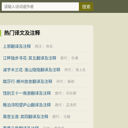
热门译文及注释
上邪翻译及注释
两汉
：
佚名
江畔独步寻花·其五翻译及注释
唐代
：
杜甫
减字木兰花·淮山隐隐翻译及注释
宋代
：
淮上女
踏莎行·郴州旅舍翻译及注释
宋代
：
秦观
饯别王十一南游翻译及注释
唐代
：
刘长卿
晚泊浔阳望庐山翻译及注释
唐代
：
孟浩然
离思五首·其四翻译及注释
唐代
：
元稹