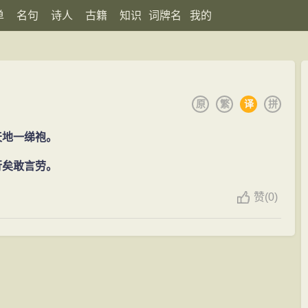
单
名句
诗人
古籍
知识
词牌名
我的
原
繁
译
拼
天地一绨袍。
行矣敢言劳。
赞
(
0)