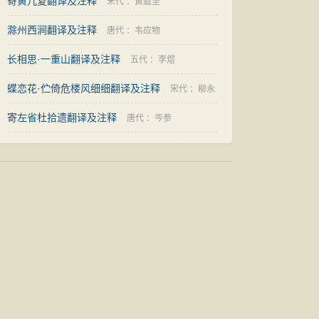
寄黄几复翻译及注释
宋代
：
黄庭坚
滁州西涧翻译及注释
唐代
：
韦应物
长相思·一重山翻译及注释
五代
：
李煜
蝶恋花·伫倚危楼风细细翻译及注释
宋代
：
柳永
寄左省杜拾遗翻译及注释
唐代
：
岑参