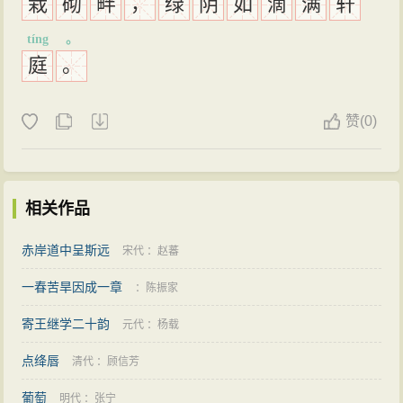
栽
砌
畔
，
绿
阴
如
滴
满
轩
tíng
。
庭
。
赞
(
0)
相关作品
赤岸道中呈斯远
宋代
：
赵蕃
一春苦旱因成一章
：
陈振家
寄王继学二十韵
元代
：
杨载
点绛唇
清代
：
顾信芳
葡萄
明代
：
张宁