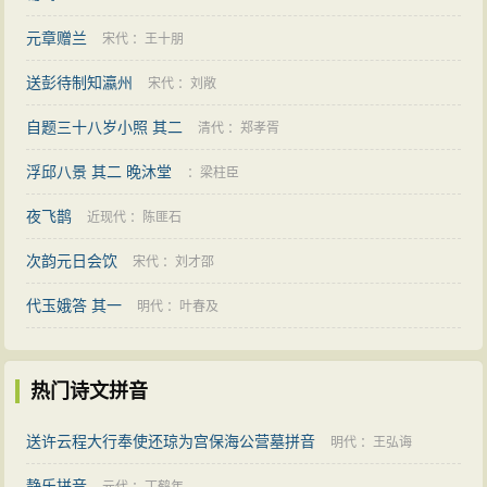
元章赠兰
宋代
：
王十朋
送彭待制知瀛州
宋代
：
刘敞
自题三十八岁小照 其二
清代
：
郑孝胥
浮邱八景 其二 晚沐堂
：
梁柱臣
夜飞鹊
近现代
：
陈匪石
次韵元日会饮
宋代
：
刘才邵
代玉娥答 其一
明代
：
叶春及
热门诗文拼音
送许云程大行奉使还琼为宫保海公营墓拼音
明代
：
王弘诲
静乐拼音