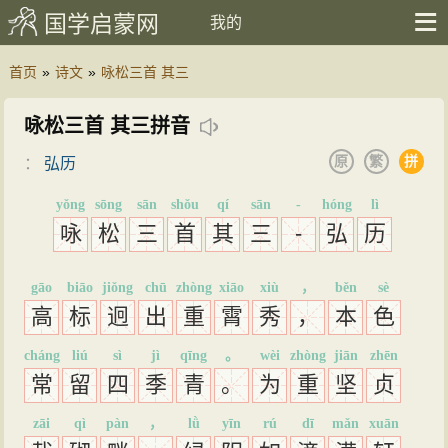
国学启蒙网
我的
首页
»
诗文
»
咏松三首 其三
咏松三首 其三拼音
原
繁
拼
：
弘历
yǒng
sōng
sān
shǒu
qí
sān
-
hóng
lì
咏
松
三
首
其
三
-
弘
历
gāo
biāo
jiǒng
chū
zhòng
xiāo
xiù
，
běn
sè
高
标
迥
出
重
霄
秀
，
本
色
cháng
liú
sì
jì
qīng
。
wèi
zhòng
jiān
zhēn
常
留
四
季
青
。
为
重
坚
贞
zāi
qì
pàn
，
lǜ
yīn
rú
dī
mǎn
xuān