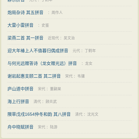
元代
：
丁鹤年
炮局杂诗 其五拼音
：
周作人
大雷小雷拼音
：
史鉴
梁燕二首 其一拼音
近现代
：
吴文治
迎大年椿上人不值暮归偶成拼音
元代
：
丁鹤年
与何光远赠答诗（龙女赠光远）拼音
：
龙女
谢岩起惠支颐二首 其二拼音
宋代
：
韦骧
庐山道中拼音
宋代
：
董嗣杲
海上行拼音
清代
：
顾炎武
隩草戊戌1654仲冬和韵 其八拼音
清代
：
沈光文
舟中晓赋拼音
宋代
：
陆游