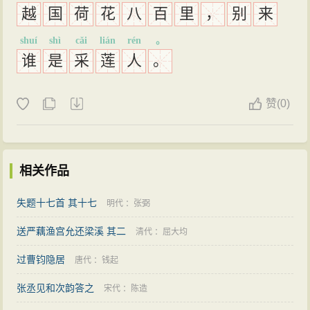
越
国
荷
花
八
百
里
，
别
来
shuí
shì
cǎi
lián
rén
。
谁
是
采
莲
人
。
赞
(
0)
相关作品
失题十七首 其十七
明代
：
张弼
送严藕渔宫允还梁溪 其二
清代
：
屈大均
过曹钧隐居
唐代
：
钱起
张丞见和次韵答之
宋代
：
陈造