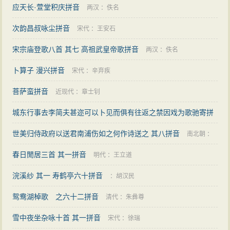
应天长·萱堂积庆拼音
两汉
：
佚名
次韵昌叔咏尘拼音
宋代
：
王安石
宋宗庙登歌八首 其七 高祖武皇帝歌拼音
两汉
：
佚名
卜算子 漫兴拼音
宋代
：
辛弃疾
菩萨蛮拼音
近现代
：
章士钊
城东行事去李简夫甚迩可以卜见而俱有往返之禁因戏为歌驰寄拼
音
世美归侍政府以送君南浦伤如之何作诗送之 其八拼音
宋代
：
彭汝砺
南北朝
：
春日閒居三首 其一拼音
邹浩
明代
：
王立道
浣溪纱 其一 寿鹤亭六十拼音
：
胡汉民
鸳鸯湖棹歌 之六十二拼音
清代
：
朱彝尊
雪中夜坐杂咏十首 其一拼音
宋代
：
徐瑞