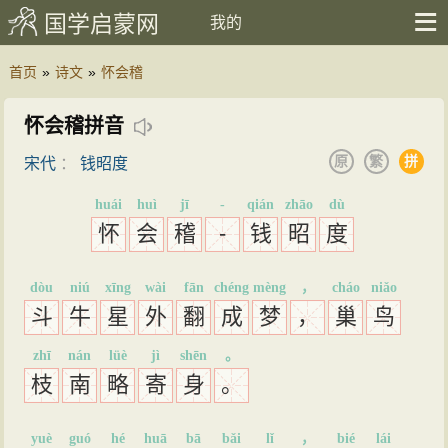
国学启蒙网
我的
首页
»
诗文
»
怀会稽
怀会稽拼音
原
繁
拼
宋代
：
钱昭度
huái
huì
jī
-
qián
zhāo
dù
怀
会
稽
-
钱
昭
度
dòu
niú
xīng
wài
fān
chéng
mèng
，
cháo
niǎo
斗
牛
星
外
翻
成
梦
，
巢
鸟
zhī
nán
lüè
jì
shēn
。
枝
南
略
寄
身
。
yuè
guó
hé
huā
bā
bǎi
lǐ
，
bié
lái