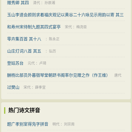
赠秀卿 其四
清代
：
孙原湘
玉山李道会颜则求着福庆观记以黄谷二十六咏见示用韵以寄 其三
和寿州宋待制九题其四式宴亭
明代
：
郑真
宋代
：
梅尧臣
零卉集百首 其十八
：
陈永正
山庄灯词八首 其五
：
弘历
登姑苏台
元代
：
卢琦
酬杨比部员外暮宿琴堂朝跻书阁率尔见赠之作（作王维）
唐代
过樊山
：
卢照邻
宋代
：
薛季宣
热门诗文拼音
题广孝别室得凫字拼音
明代
：
刘宗周