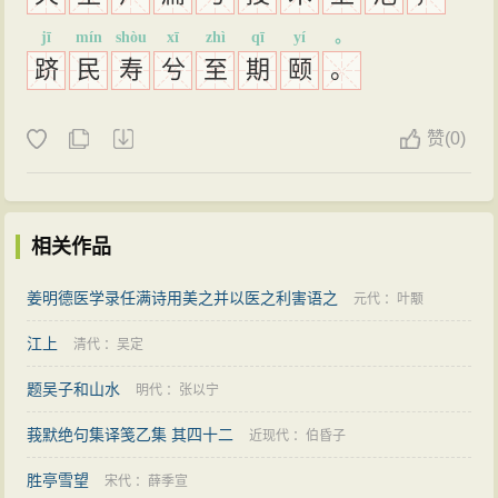
jī
mín
shòu
xī
zhì
qī
yí
。
跻
民
寿
兮
至
期
颐
。
赞
(
0)
相关作品
姜明德医学录任满诗用美之并以医之利害语之
元代
：
叶颙
江上
清代
：
吴定
题吴子和山水
明代
：
张以宁
莪默绝句集译笺乙集 其四十二
近现代
：
伯昏子
胜亭雪望
宋代
：
薛季宣