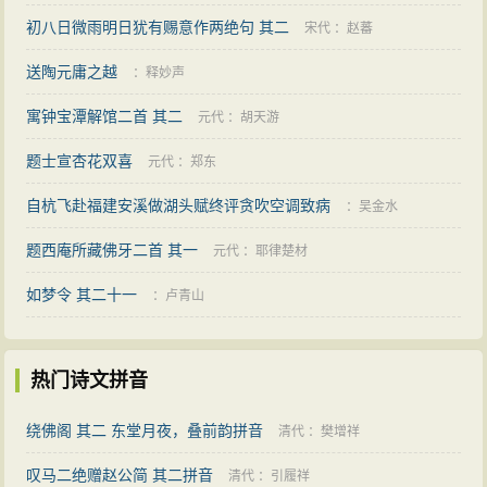
初八日微雨明日犹有赐意作两绝句 其二
宋代
：
赵蕃
送陶元庸之越
：
释妙声
寓钟宝潭解馆二首 其二
元代
：
胡天游
题士宣杏花双喜
元代
：
郑东
自杭飞赴福建安溪做湖头赋终评贪吹空调致病
：
吴金水
题西庵所藏佛牙二首 其一
元代
：
耶律楚材
如梦令 其二十一
：
卢青山
热门诗文拼音
绕佛阁 其二 东堂月夜，叠前韵拼音
清代
：
樊增祥
叹马二绝赠赵公简 其二拼音
清代
：
引履祥