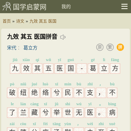
国学启蒙网
我的
首页
»
诗文
»
九效 其五 医国
九效 其五 医国拼音
原
繁
拼
宋代
：
葛立方
jiǔ
xiào
qí
wǔ
yī
guó
-
gé
lì
fāng
九
效
其
五
医
国
-
葛
立
方
pò
niǔ
jué
luò
xī
mín
bù
zhī
，
bù
破
纽
绝
络
兮
民
不
支
，
不
le
lán
cáng
xī
jǔ
shì
wú
yī
。
bìng
了
兰
藏
兮
举
世
无
医
。
病
zài
còu
xī
fèi
tāng
yùn
，
wèi
zhì
xuè