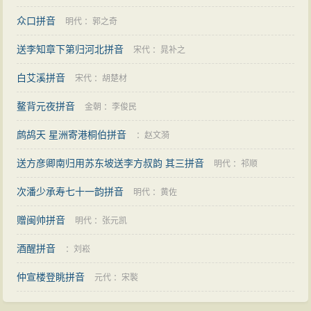
众口拼音
明代
：
郭之奇
送李知章下第归河北拼音
宋代
：
晁补之
白艾溪拼音
宋代
：
胡楚材
鳌背元夜拼音
金朝
：
李俊民
鹧鸪天 星洲寄港桐伯拼音
：
赵文漪
送方彦卿南归用苏东坡送李方叔韵 其三拼音
明代
：
祁顺
次潘少承寿七十一韵拼音
明代
：
黄佐
赠闽帅拼音
明代
：
张元凯
酒醒拼音
：
刘崧
仲宣楼登眺拼音
元代
：
宋褧