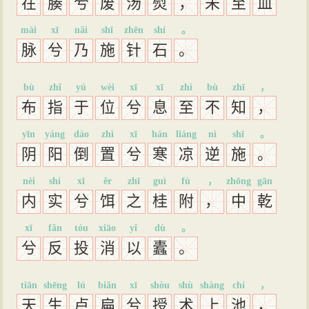
在
腠
兮
废
汤
熨
，
未
至
血
mài
xī
nǎi
shī
zhēn
shí
。
脉
兮
乃
施
针
石
。
bù
zhǐ
yú
wèi
xī
xī
zhì
bù
zhī
，
布
指
于
位
兮
息
至
不
知
，
yīn
yáng
dào
zhì
xī
hán
liáng
nì
shī
。
阴
阳
倒
置
兮
寒
凉
逆
施
。
nèi
shí
xī
ěr
zhī
guì
fù
，
zhōng
gān
内
实
兮
饵
之
桂
附
，
中
乾
xī
fǎn
tóu
xiāo
yǐ
dù
。
兮
反
投
消
以
蠹
。
tiān
shēng
lú
biǎn
xī
shòu
shù
shàng
chí
，
天
生
卢
扁
兮
授
术
上
池
，