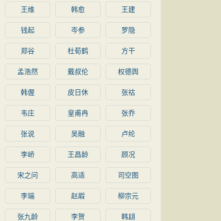
王维
韩愈
王建
钱起
岑参
罗隐
郑谷
杜荀鹤
方干
孟浩然
戴叔伦
权德舆
韩偓
皮日休
张祜
韦庄
皇甫冉
张乔
张说
吴融
卢纶
李峤
王昌龄
顾况
宋之问
高适
司空图
李端
赵嘏
柳宗元
张九龄
李贺
韩翃