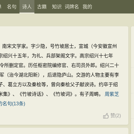
单
名句
诗人
古籍
知识
词牌名
我的
55），南宋文学家。字少隐，号竹坡居士，宣城（今安徽宣州
宗绍兴十五年，为礼、兵部架阁文字。高宗绍兴十七年
郎敕令所删定官。历任枢密院编修官、右司员外郎。绍兴二十
兴国军（治今湖北阳新），后退隐庐山。交游的人物主要有李
子、葛立方以及秦桧等，曾向秦桧父子献谀诗。约卒于绍
米集》、《竹坡诗话》、《竹坡词》。有子周畴。
周紫芝
名句(13条)
赞
(
2)