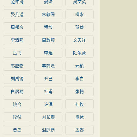
范仲淹
晏殊
吴文英
晏几道
朱敦儒
柳永
周邦彦
程垓
贺铸
李清照
周敦颐
文天祥
岳飞
李煜
陆龟蒙
韦应物
李商隐
元稹
刘禹锡
齐己
李白
白居易
杜甫
张籍
姚合
许浑
杜牧
皎然
刘长卿
贯休
贾岛
温庭筠
孟郊