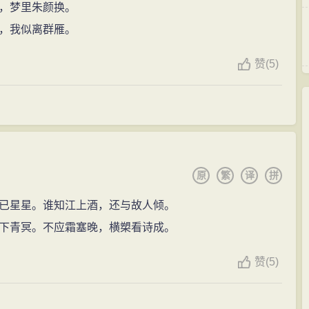
，梦里朱颜换。
，我似离群雁。
赞
(
5)
原
繁
译
拼
已星星。谁知江上酒，还与故人倾。
下青冥。不应霜塞晚，横槊看诗成。
赞
(
5)