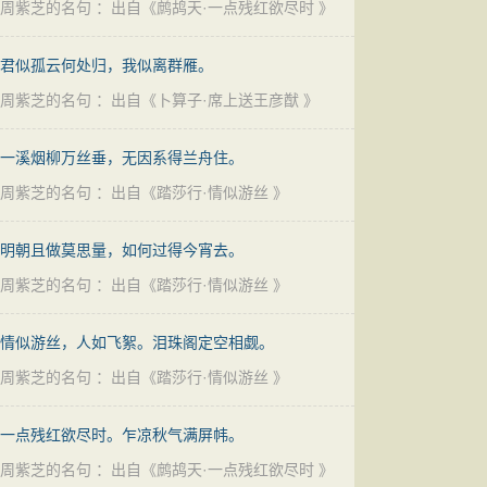
周紫芝的名句
：出自《
鹧鸪天·一点残红欲尽时
》
君似孤云何处归，我似离群雁。
周紫芝的名句
：出自《
卜算子·席上送王彦猷
》
一溪烟柳万丝垂，无因系得兰舟住。
周紫芝的名句
：出自《
踏莎行·情似游丝
》
明朝且做莫思量，如何过得今宵去。
周紫芝的名句
：出自《
踏莎行·情似游丝
》
情似游丝，人如飞絮。泪珠阁定空相觑。
周紫芝的名句
：出自《
踏莎行·情似游丝
》
一点残红欲尽时。乍凉秋气满屏帏。
周紫芝的名句
：出自《
鹧鸪天·一点残红欲尽时
》