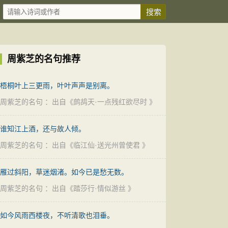
周紫芝的名句推荐
梧桐叶上三更雨，叶叶声声是别离。
周紫芝的名句
：出自《
鹧鸪天·一点残红欲尽时
》
谁知江上酒，还与故人倾。
周紫芝的名句
：出自《
临江仙·送光州曾使君
》
雁过斜阳，草迷烟渚。如今已是愁无数。
周紫芝的名句
：出自《
踏莎行·情似游丝
》
如今风雨西楼夜，不听清歌也泪垂。