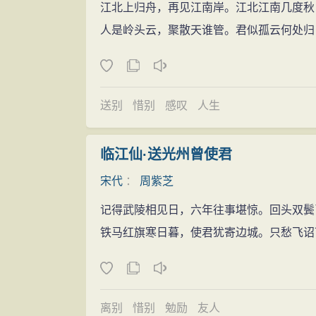
江北上归舟，再见江南岸。江北江南几度秋
足以继眉山之后尘，伯仲于石湖剑南也。”
人是岭头云，聚散天谁管。君似孤云何处归
送别
惜别
感叹
人生
临江仙·送光州曾使君
宋代
：
周紫芝
记得武陵相见日，六年往事堪惊。回头双鬓
铁马红旗寒日暮，使君犹寄边城。只愁飞诏
离别
惜别
勉励
友人