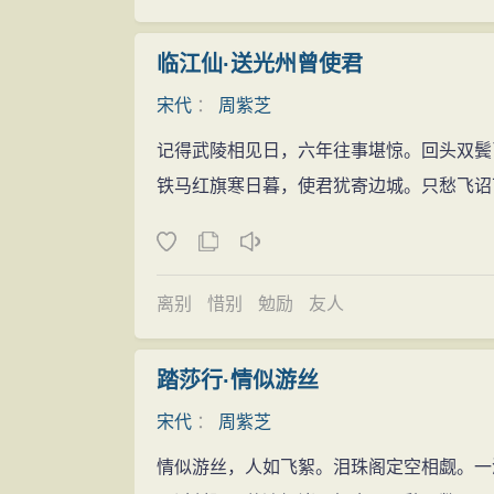
临江仙·送光州曾使君
宋代
：
周紫芝
记得武陵相见日，六年往事堪惊。回头双鬓
铁马红旗寒日暮，使君犹寄边城。只愁飞诏
离别
惜别
勉励
友人
踏莎行·情似游丝
宋代
：
周紫芝
情似游丝，人如飞絮。泪珠阁定空相觑。一