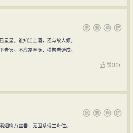
原
繁
译
拼
已星星。谁知江上酒，还与故人倾。
下青冥。不应霜塞晚，横槊看诗成。
赞
(
10)
原
繁
译
拼
溪烟柳万丝垂，无因系得兰舟住。