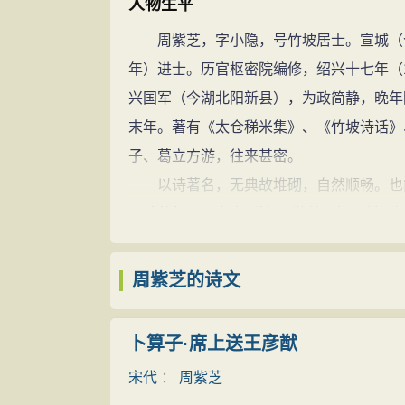
人物生平
周紫芝，字小隐，号竹坡居士。宣城（今属
年）进士。历官枢密院编修，绍兴十七年（
兴国军（今湖北阳新县），为政简静，晚年
末年。著有《太仓稊米集》、《竹坡诗话》
子、葛立方游，往来甚密。
以诗著名，无典故堆砌，自然顺畅。也能
《踏莎行》写离人别情：“游丝飞絮，斜阳
难得 的上乘之作。其中“泪珠阁定空相觑”
《生查子》、《西江月》、《菩萨蛮》、《
周紫芝的诗文
七十卷、《竹坡诗话》一卷、《竹坡词》三卷
《四库全书总目提要》云：“其诗在南宋
卜算子·席上送王彦猷
习。”《四库全书简明目录》卷十六集部四
宋代
：
周紫芝
籍，而集中谀颂秦桧父子者，连篇累牍，殆