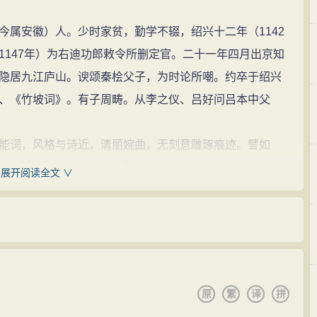
安徽）人。少时家贫，勤学不辍，绍兴十二年（1142
1147年）为右迪功郎敕令所删定官。二十一年四月出京知
隐居九江庐山。谀颂秦桧父子，为时论所嘲。约卒于绍兴
、《竹坡词》。有子周畴。从李之仪、吕好问吕本中父
词，风格与诗近，清丽婉曲，无刻意雕琢痕迹。譬如
烟渚，愁情无数。”给人的感觉是情深意切，景物迷离。堪称
展开阅读全文 ∨
一句的用词尤其巧妙，最后这一问更是催人泪下。其他如
谒金门》、《卜算子》等都是佳作。著有《太仓稊米集》
。存词150首。
之初特为杰出，无豫章生硬之弊，亦无江湖末派酸饀之
云：“凡乐府诗二十七卷、文四十三卷，紫芝年过六十始通
原
繁
译
拼
于日暮途远，倒行逆施。其诗在南渡之初，则特为秀出，