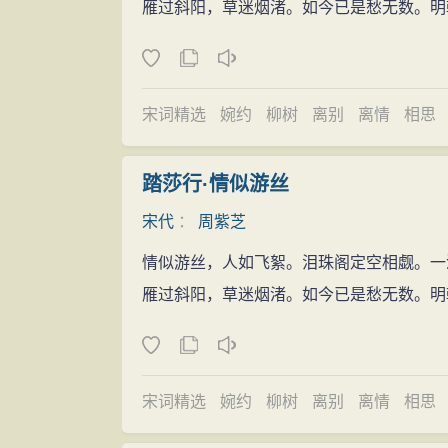
雁过斜阳，草迷烟渚。如今已是愁无数。明
宋词精选
婉约
柳树
离别
离情
相思
踏莎行·情似游丝
宋代
：
周紫芝
情似游丝，人如飞絮。泪珠阁定空相觑。一
雁过斜阳，草迷烟渚。如今已是愁无数。明
宋词精选
婉约
柳树
离别
离情
相思