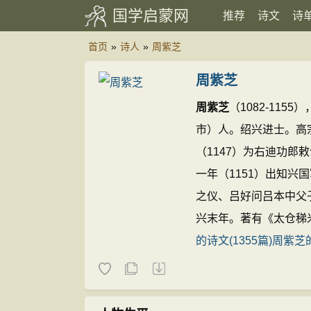
国学启蒙网
推荐
诗文
诗
首页
»
诗人
»
周紫芝
周紫芝
周紫芝
（1082-11
市）人。绍兴进士。高
（1147）为右迪功
一年（1151）出知
之仪、吕好问吕本中父
兴末年。著有《太仓稊
的诗文(1355篇)
周紫芝的