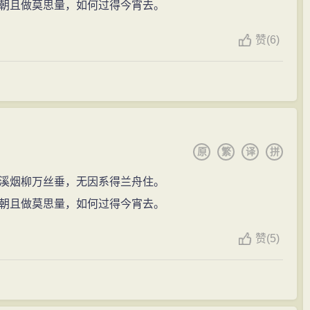
朝且做莫思量，如何过得今宵去。
赞
(
6)
原
繁
译
拼
溪烟柳万丝垂，无因系得兰舟住。
朝且做莫思量，如何过得今宵去。
赞
(
5)