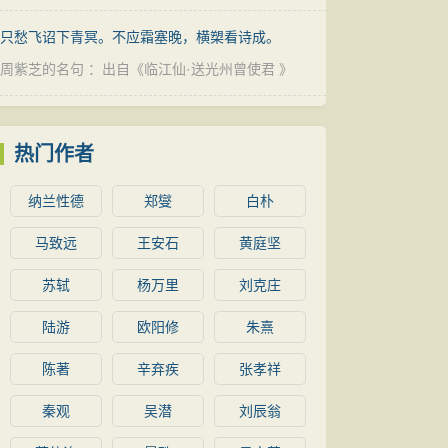
只愁飞诏下青冥。不应霜塞晚，横槊看诗成。
周紫芝的名句
：出自《
临江仙·送光州曾使君
》
热门作者
纳兰性德
郑燮
白朴
马致远
王安石
黄庭坚
苏轼
杨万里
刘克庄
陆游
欧阳修
朱熹
陈著
辛弃疾
张孝祥
秦观
吴潜
刘辰翁