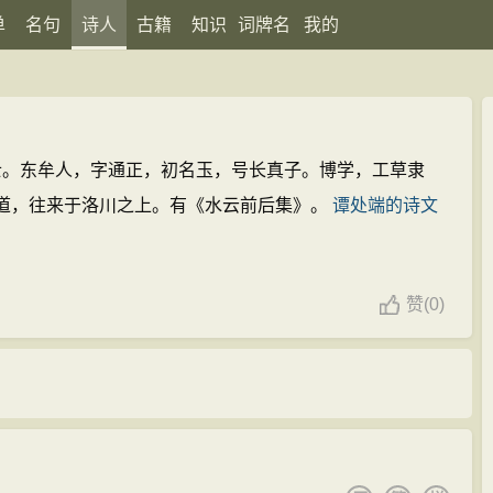
单
名句
诗人
古籍
知识
词牌名
我的
元道士。东牟人，字通正，初名玉，号长真子。博学，工草隶
道，往来于洛川之上。有《水云前后集》。
谭处端的诗文
赞
(
0)