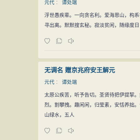
元代
：
谭处端
浮世愚疾辈。一向贪名利。爱海恩山，构系
寻出离。默默搜玄秘。寂淡贫闲，随缘度日
无调名 赠京兆府安王解元
元代
：
谭处端
太原公疾苦，听予告切。圣贤待把伊提挈。
烈。割攀拽。趣闲闲，归莹素，安恬养拙。
山绿水，五人