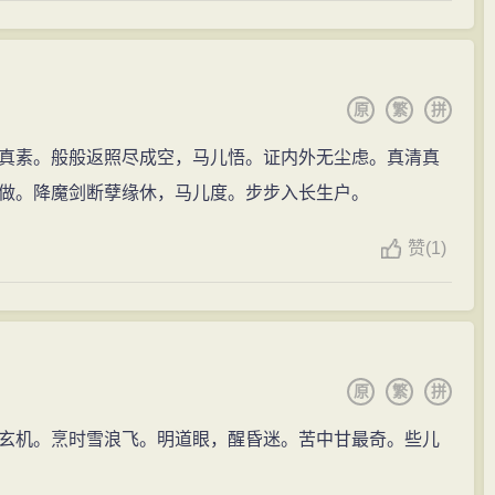
原
繁
拼
真素。般般返照尽成空，马儿悟。证内外无尘虑。真清真
做。降魔剑断孽缘休，马儿度。步步入长生户。
赞
(
1)
原
繁
拼
玄机。烹时雪浪飞。明道眼，醒昏迷。苦中甘最奇。些儿