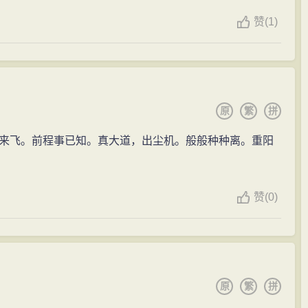
赞
(
1)
原
繁
拼
来飞。前程事已知。真大道，出尘机。般般种种离。重阳
赞
(
0)
原
繁
拼