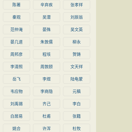
陈著
辛弃疾
张孝祥
秦观
吴潜
刘辰翁
范仲淹
晏殊
吴文英
晏几道
朱敦儒
柳永
周邦彦
程垓
贺铸
李清照
周敦颐
文天祥
岳飞
李煜
陆龟蒙
韦应物
李商隐
元稹
刘禹锡
齐己
李白
白居易
杜甫
张籍
姚合
许浑
杜牧