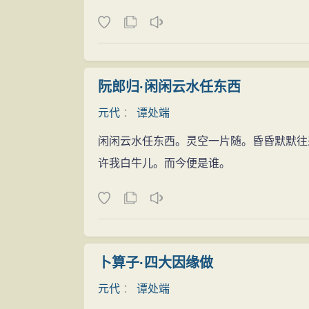
阮郎归·闲闲云水任东西
元代
：
谭处端
闲闲云水任东西。灵空一片随。昏昏默默往
许我白牛儿。而今便是谁。
卜算子·四大因缘做
元代
：
谭处端