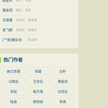
摘星岭
宋代
：
洪适
戛金钗
两汉
：
佚名
玉楼春
近现代
：
夏承焘
夜飞鹊
近现代
：
陈匪石
{艹咎}疃杂诗
：
阮汉闻
热门作者
纳兰性德
郑燮
白朴
马致远
王安石
黄庭坚
苏轼
杨万里
刘克庄
陆游
欧阳修
朱熹