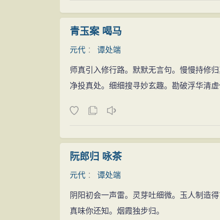
青玉案 喝马
元代
：
谭处端
师真引入修行路。默默无言句。慢慢持修归
净投真处。细细搜寻妙玄趣。勘破浮华清虚
阮郎归 咏茶
元代
：
谭处端
阴阳初会一声雷。灵芽吐细微。玉人制造得
真味你还知。烟霞独步归。