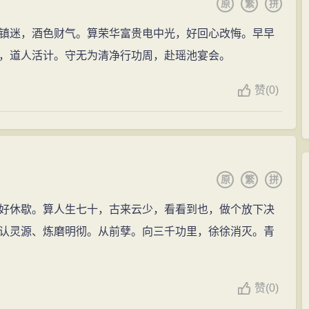
原
繁
拼
镇迷，酒色财气。算荣华富贵电中光，好回心改悔。早早
，道人活计。守无为清净行功周，赴瑶池宴会。
赞
(
0)
原
繁
拼
好休歇。算人生七十，古来云少，看看到也，做个放下决
认灵源、炼磨明彻。从前孽。向三千功里，徐徐消灭。青
赞
(
0)