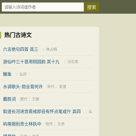
热门古诗文
六言绝句四首 其三
：
林占梅
游仙吟三十首用栩园韵 其十九
：
汪石青
鯸鱼
：
弘历
水调歌头·勋业竟何许
宋代
：
吴潜
戴胜词
唐代
：
王建
取道长河进宫斋戒即目有怀点笔成什 其四
：
弘
屿南宿别贡士林执中
历
明代
：
王恭