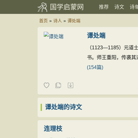
国学启蒙网
推荐
诗文
诗
首页
»
诗人
»
谭处端
谭处端
（1123—1185）
书。师王重阳，传袭其
(154篇)
谭处端的诗文
连理枝