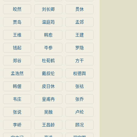
皎然
刘长卿
贯休
贾岛
温庭筠
孟郊
王维
韩愈
王建
钱起
岑参
罗隐
郑谷
杜荀鹤
方干
孟浩然
戴叔伦
权德舆
韩偓
皮日休
张祜
韦庄
皇甫冉
张乔
张说
吴融
卢纶
李峤
王昌龄
顾况