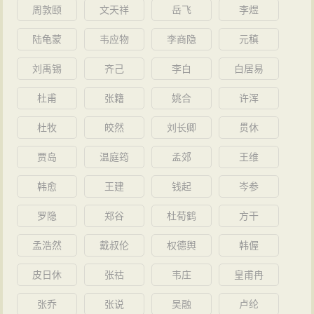
周敦颐
文天祥
岳飞
李煜
陆龟蒙
韦应物
李商隐
元稹
刘禹锡
齐己
李白
白居易
杜甫
张籍
姚合
许浑
杜牧
皎然
刘长卿
贯休
贾岛
温庭筠
孟郊
王维
韩愈
王建
钱起
岑参
罗隐
郑谷
杜荀鹤
方干
孟浩然
戴叔伦
权德舆
韩偓
皮日休
张祜
韦庄
皇甫冉
张乔
张说
吴融
卢纶