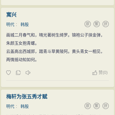
寓兴
原
繁
拼
明代
：
韩殷
画城二月春气和，晴光著树生绮罗。锦袍公子挟金弹，
朱颜玉女抱青螺。
云盖高出西城郭，踏青斗草黄陵阿。黄头青女一相见，
两情摇动知如何。
赞
(
0)
梅轩为张五秀才赋
原
繁
拼
明代
：
韩殷