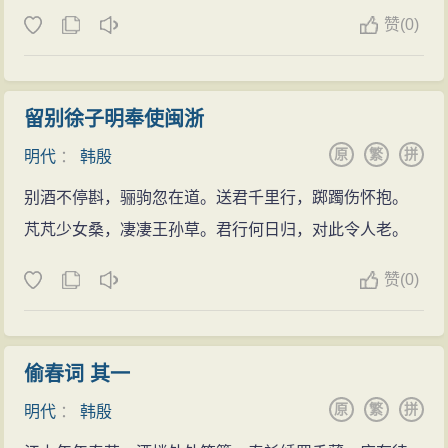
赞
(
0)
留别徐子明奉使闽浙
原
繁
拼
明代
：
韩殷
别酒不停斟，骊驹忽在道。送君千里行，踯躅伤怀抱。
芃芃少女桑，凄凄王孙草。君行何日归，对此令人老。
赞
(
0)
偷春词 其一
原
繁
拼
明代
：
韩殷