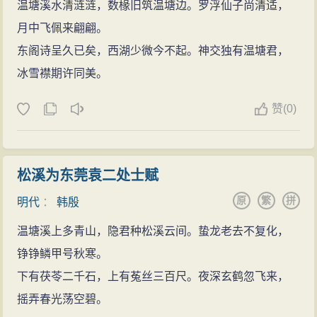
温塘溪水清涟涟，数椽旧筑温塘边。罗浮仙子尚清适，
月中飞佩来翩翩。
东阁诗呈久已矣，西湖少微今不起。神交独有温塘君，
冰雪襟期许同美。
赞
(
0)
松溪为东莞袁二处士赋
原
繁
拼
明代
：
韩殷
温塘溪上多青山，隐君种松溪云间。蛰龙老去不复化，
铮铮鳞甲号秋寒。
下有茯苓二千石，上有菟丝三百尺。夜深玄鹤忽飞来，
摇弄春光荡空碧。