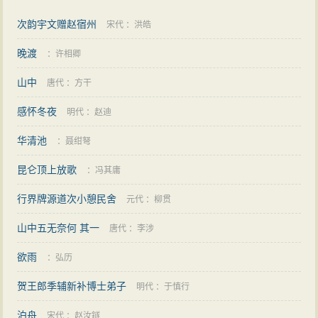
次韵宇文赠赵宿州
宋代
：
洪皓
晚渡
：
许相卿
山中
唐代
：
方干
感怀冬夜
明代
：
赵迪
华清池
：
聂绀弩
昆仑顶上放歌
：
冯其庸
行界牌源道次小憩民舍
元代
：
柳贯
山中五无奈何 其一
唐代
：
李涉
欲雨
：
弘历
贺王郎季辅新补博士弟子
明代
：
于慎行
泊舟
宋代
：
赵汝鐩