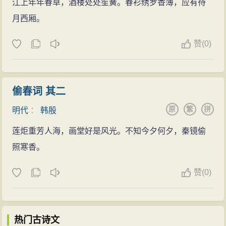
江上年年春草，酒楼处处笙簧。春衫绣罗香薄，应有待
月西厢。
赞
(
0)
偷春词 其二
原
繁
拼
明代
：
韩殷
莲炬重芳人海，画堂好是风光。不知今夕何夕，秦镜偷
照寒香。
赞
(
0)
热门古诗文