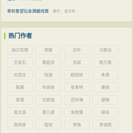
奉和鲁望玩金鸂鶒戏赠
唐代
：
皮日休
热门作者
纳兰性德
郑燮
白朴
马致远
王安石
黄庭坚
苏轼
杨万里
刘克庄
陆游
欧阳修
朱熹
陈著
辛弃疾
张孝祥
秦观
吴潜
刘辰翁
范仲淹
晏殊
吴文英
晏几道
朱敦儒
柳永
周邦彦
程垓
贺铸
李清照