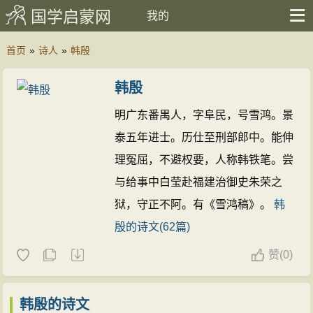
国学启蒙网
我的
首页
»
诗人
»
韩殷
韩殷
明广东番禺人，字阜民，号雪鸿。景
泰五年进士。历仕至刑部郎中。能伸
理冤屈，不避权要，人称韩铁笔。尝
与给事中白莹赴福建治御史朱荣之
狱，守正不阿。有《雪鸿稿》。
韩
殷的诗文(62篇)
赞
(
0)
韩殷的诗文