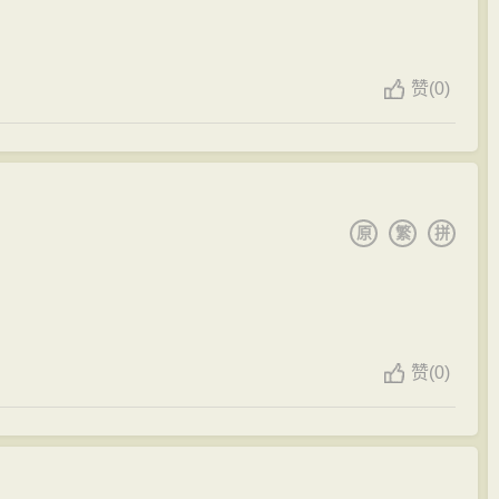
赞
(
0)
原
繁
拼
赞
(
0)