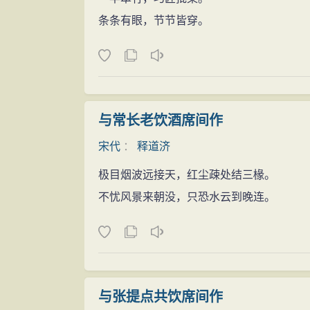
条条有眼，节节皆穿。
与常长老饮酒席间作
宋代
：
释道济
极目烟波远接天，红尘疎处结三椽。
不忧风景来朝没，只恐水云到晚连。
与张提点共饮席间作