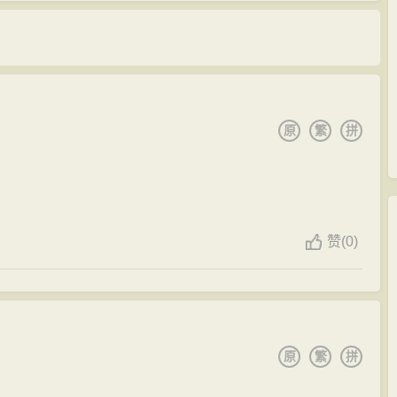
原
繁
拼
赞
(
0)
原
繁
拼