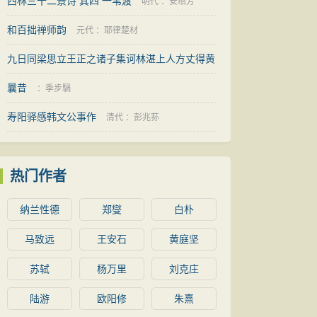
西林三十二景诗 其四 一苇渡
明代
：
安绍芳
和百拙禅师韵
元代
：
耶律楚材
九日同梁思立王正之诸子集诃林湛上人方丈得黄
字
曩昔
明代
：
邓时雨
：
季步騧
寿阳驿感韩文公事作
清代
：
彭兆荪
热门作者
纳兰性德
郑燮
白朴
马致远
王安石
黄庭坚
苏轼
杨万里
刘克庄
陆游
欧阳修
朱熹