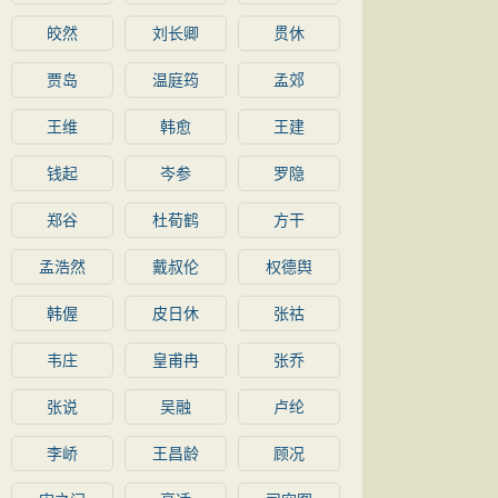
皎然
刘长卿
贯休
贾岛
温庭筠
孟郊
王维
韩愈
王建
钱起
岑参
罗隐
郑谷
杜荀鹤
方干
孟浩然
戴叔伦
权德舆
韩偓
皮日休
张祜
韦庄
皇甫冉
张乔
张说
吴融
卢纶
李峤
王昌龄
顾况