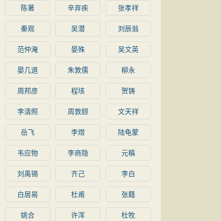
陈著
辛弃疾
张孝祥
秦观
吴潜
刘辰翁
范仲淹
晏殊
吴文英
晏几道
朱敦儒
柳永
周邦彦
程垓
贺铸
李清照
周敦颐
文天祥
岳飞
李煜
陆龟蒙
韦应物
李商隐
元稹
刘禹锡
齐己
李白
白居易
杜甫
张籍
姚合
许浑
杜牧