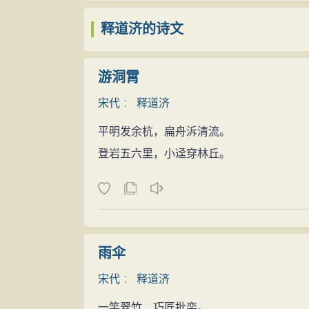
释道济的诗文
游洞霄
宋代
：
释道济
平明发余杭，扁舟泝清流。
登岩五六里，小迳穿林丘。
雨伞
宋代
：
释道济
一竿翠竹，巧匠批栾。