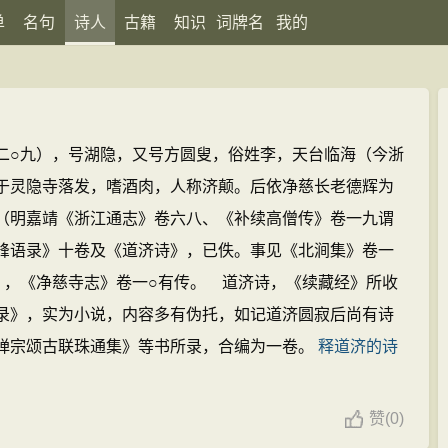
单
名句
诗人
古籍
知识
词牌名
我的
二○九），号湖隐，又号方圆叟，俗姓李，天台临海（今浙
于灵隐寺落发，嗜酒肉，人称济颠。后依净慈长老德辉为
（明嘉靖《浙江通志》卷六八、《补续高僧传》卷一九谓
峰语录》十卷及《道济诗》，已佚。事见《北涧集》卷一
》，《净慈寺志》卷一○有传。 道济诗，《续藏经》所收
录》，实为小说，内容多有伪托，如记道济圆寂后尚有诗
禅宗颂古联珠通集》等书所录，合编为一卷。
释道济的诗
赞
(
0)