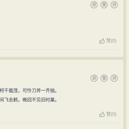
原
繁
拼
赞
(
0)
原
繁
拼
柯千载茂，可怜刀斧一齐抛。
间飞去鹤，晚回不见旧时巢。
赞
(
0)