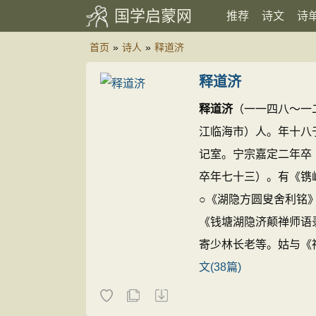
国学启蒙网
推荐
诗文
诗
首页
»
诗人
»
释道济
释道济
释道济
（一一四八～一
江临海市）人。年十八
记室。宁宗嘉定二年卒
卒年七十三）。有《镌
○《湖隐方圆叟舍利铭
《钱塘湖隐济颠禅师语
寄少林长老等。姑与《
文(38篇)