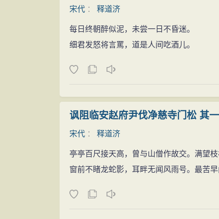
宋代
：
释道济
每日终朝醉似泥，未尝一日不昏迷。
细君发怒将言罵，道是人间吃酒儿。
讽阻临安赵府尹伐净慈寺门松 其一
宋代
：
释道济
亭亭百尺接天高，曾与山僧作故交。满望枝
窗前不睹龙蛇影，耳畔无闻风雨号。最苦早