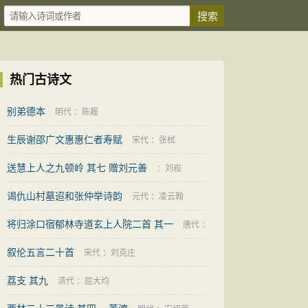
热门古诗文
别弟德本
明代
：
陈履
生辰谢邵广文惠惠仁者寿赋
宋代
：
张栻
送慧上人之九顿岭 其七 赠刘元善
：
刘崧
谒仇山村墓迢和张仲举诗韵
元代
：
凌云翰
将归涂口宿郁林寺道玄上人院二首 其一
唐代
：
叙伦五言二十首
许浑
宋代
：
刘克庄
荔支 其九
清代
：
屈大均