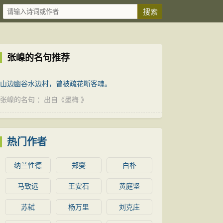
张嵲的名句推荐
山边幽谷水边村，曾被疏花断客魂。
张嵲的名句
：出自《
墨梅
》
热门作者
纳兰性德
郑燮
白朴
马致远
王安石
黄庭坚
苏轼
杨万里
刘克庄