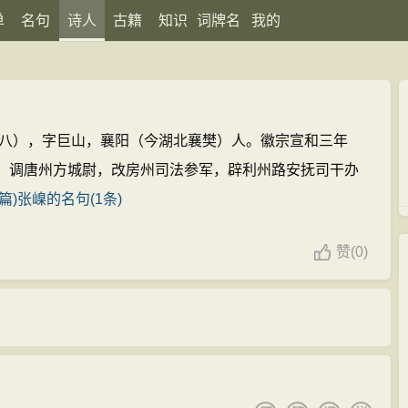
单
名句
诗人
古籍
知识
词牌名
我的
一四八），字巨山，襄阳（今湖北襄樊）人。徽宗宣和三年
，调唐州方城尉，改房州司法参军，辟利州路安抚司干办
篇)
张嵲的名句(1条)
赞
(
0)