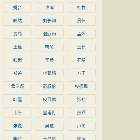
姚合
许浑
杜牧
皎然
刘长卿
贯休
贾岛
温庭筠
孟郊
王维
韩愈
王建
钱起
岑参
罗隐
郑谷
杜荀鹤
方干
孟浩然
戴叔伦
权德舆
韩偓
皮日休
张祜
韦庄
皇甫冉
张乔
张说
吴融
卢纶
李峤
王昌龄
顾况