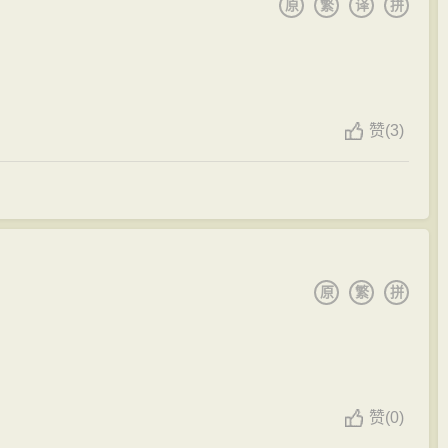
原
繁
译
拼
赞
(
3)
原
繁
拼
赞
(
0)