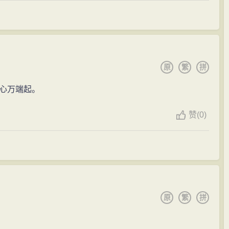
原
繁
拼
心万端起。
赞
(
0)
原
繁
拼