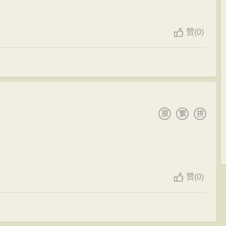
赞
(
0)
原
繁
拼
赞
(
0)