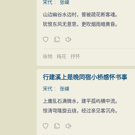
宋代
：
张嵲
山边幽谷水边村，曾被疏花断客魂。
犹恨东风无意思，更吹烟雨暗黄昏。
咏物
梅花
抒怀
行建溪上是晚同宿小桥感怀书事
宋代
：
张嵲
上庸乱石满微水，建平孤屿横中流。
惊涛穹隆旋云绕，经过亲见客沉舟。