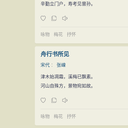
辛勤立门户，寿考见曾孙。
咏物
梅花
抒怀
舟行书所见
宋代
：
张嵲
津木始凋霜，溪梅已飘素。
河山自殊方，景物宛如故。
咏物
梅花
抒怀