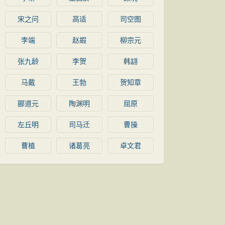
宋之问
高适
司空图
李端
赵嘏
柳宗元
张九龄
李贺
韩翃
马戴
王勃
贺知章
郦道元
陶渊明
屈原
左丘明
司马迁
曹操
曹植
诸葛亮
卓文君