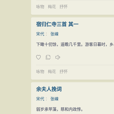
咏物
梅花
抒怀
宿归仁寺三首 其一
宋代
：
张嵲
下瞰十仞馀，遥瞻几千里。游客日暮时，乡
咏物
梅花
抒怀
余夫人挽词
宋代
：
张嵲
弱岁承苹藻，慈和内政惇。