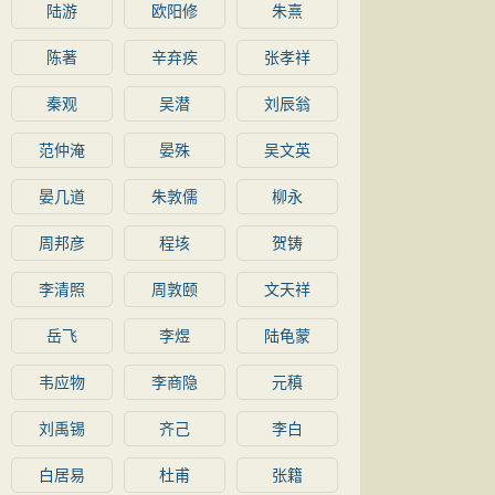
陆游
欧阳修
朱熹
陈著
辛弃疾
张孝祥
秦观
吴潜
刘辰翁
范仲淹
晏殊
吴文英
晏几道
朱敦儒
柳永
周邦彦
程垓
贺铸
李清照
周敦颐
文天祥
岳飞
李煜
陆龟蒙
韦应物
李商隐
元稹
刘禹锡
齐己
李白
白居易
杜甫
张籍