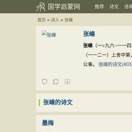
国学启蒙网
推荐
诗文
诗
首页
»
诗人
»
张嵲
张嵲
张嵲
（一○九六--一
（一一二一）上舍中第
公事。
张嵲的诗文(403
张嵲的诗文
墨梅