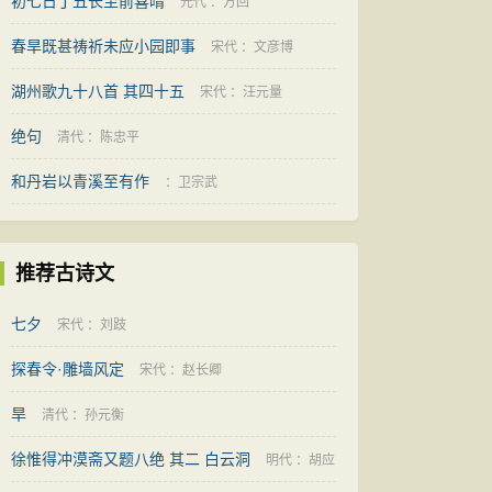
初七日丁丑长至前喜晴
元代
：
方回
春旱既甚祷祈未应小园即事
宋代
：
文彦博
湖州歌九十八首 其四十五
宋代
：
汪元量
绝句
清代
：
陈忠平
和丹岩以青溪至有作
：
卫宗武
推荐古诗文
七夕
宋代
：
刘跂
探春令·雕墙风定
宋代
：
赵长卿
旱
清代
：
孙元衡
徐惟得冲漠斋又题八绝 其二 白云洞
明代
：
胡应