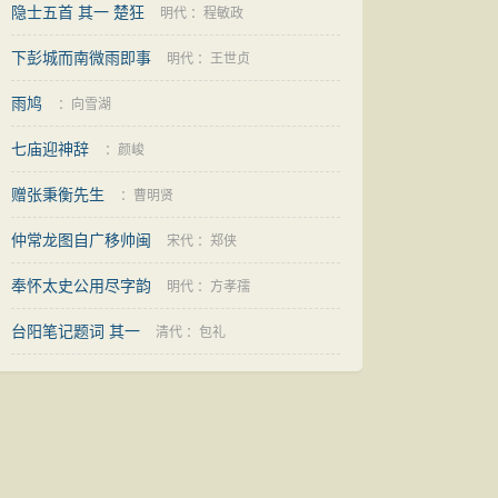
隐士五首 其一 楚狂
麟
明代
：
程敏政
下彭城而南微雨即事
明代
：
王世贞
雨鸠
：
向雪湖
七庙迎神辞
：
颜峻
赠张秉衡先生
：
曹明贤
仲常龙图自广移帅闽
宋代
：
郑侠
奉怀太史公用尽字韵
明代
：
方孝孺
台阳笔记题词 其一
清代
：
包礼