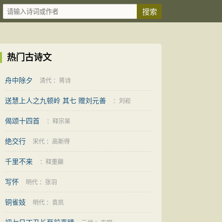
热门古诗文
舟中除夕
清代
：
蒋诗
送慧上人之九顿岭 其七 赠刘元善
：
刘崧
偈颂十四首
：
释宗杲
绝交行
宋代
：
高斯得
千里不来
：
释重顯
写怀
明代
：
张羽
铜雀妓
明代
：
袁凯