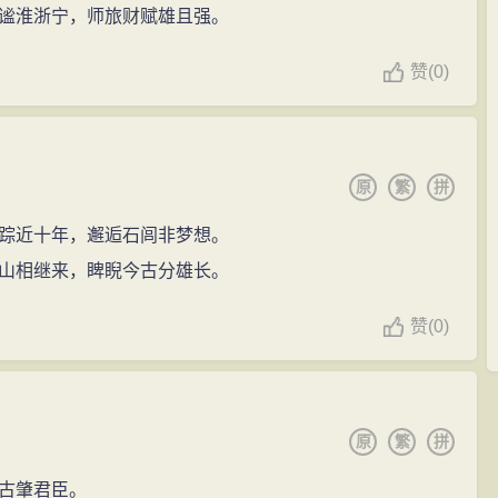
谧淮浙宁，师旅财赋雄且强。
赞
(
0)
原
繁
拼
踪近十年，邂逅石闾非梦想。
山相继来，睥睨今古分雄长。
赞
(
0)
原
繁
拼
古肇君臣。