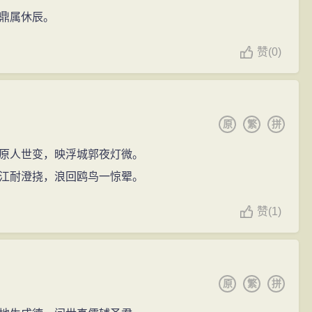
鼎属休辰。
赞
(
0)
原
繁
拼
原人世变，映浮城郭夜灯微。
江耐澄挠，浪回鸥鸟一惊翚。
赞
(
1)
原
繁
拼