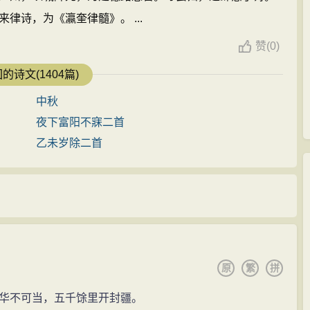
律诗，为《瀛奎律髓》。 ...
赞
(
0)
的诗文(1404篇)
中秋
夜下富阳不寐二首
乙未岁除二首
原
繁
拼
华不可当，五千馀里开封疆。