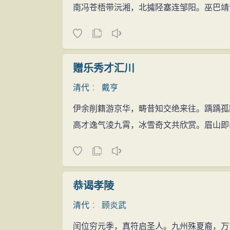
南冯苍梧带沅湘，北㩀陉塞连邹阳。巫巴靖
赠乐秀才汇川
清代
：
戴亨
伊余削籍游京华，畴昔知交绝来往。踽踽孤
高才逸气淩九霄，冰雪奇文共欣赏。眉山即
恭谒孝陵
清代
：
顾炎武
闰位穷元季，真符启圣人。九州殊夏裔，万