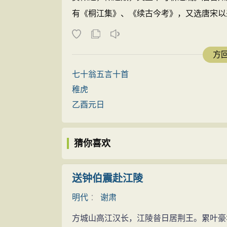
有《桐江集》、《续古今考》，又选唐宋以来
方回
七十翁五言十首
稚虎
乙酉元日
猜你喜欢
送钟伯震赴江陵
明代
：
谢肃
方城山高江汉长，江陵㫺日居荆王。累叶豪