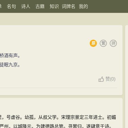
单
名句
诗人
古籍
知识
词牌名
我的
原
繁
拼
桥酒有声。
徒眠九京。
赞
(
0)
字万里，号虚谷。幼孤，从叔父学。宋理宗景定三年进士。初媚
严州，以城降元，为建德路总管。寻罢归，遂肆意于诗。