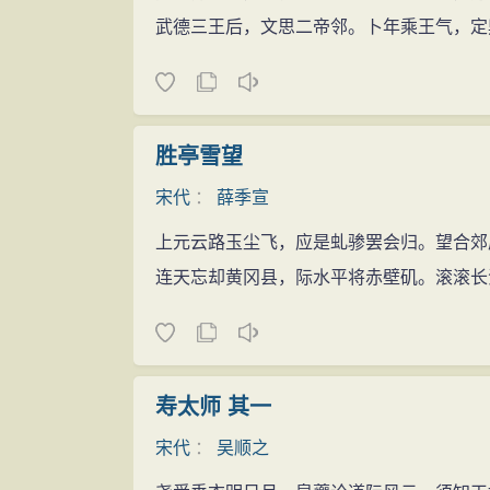
武德三王后，文思二帝邻。卜年乘王气，定
胜亭雪望
宋代
：
薛季宣
上元云路玉尘飞，应是虬骖罢会归。望合郊
连天忘却黄冈县，际水平将赤壁矶。滚滚长
寿太师 其一
宋代
：
吴顺之