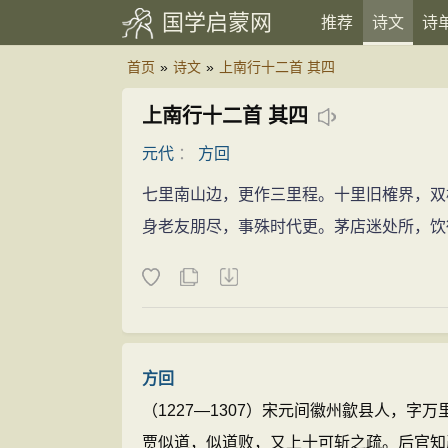
国学启蒙网
推荐
诗文
诗
首页
»
诗文
»
上南行十二首 其四
上南行十二首 其四
元代
：
方回
七里南山边，更作三里程。十里旧榷界，双
身老友朋尽，事殊时代更。茅店迷处所，饮
方回
（1227—1307）宋元间徽州歙县人，
贾似道，似道败，又上十可斩之疏。后官知