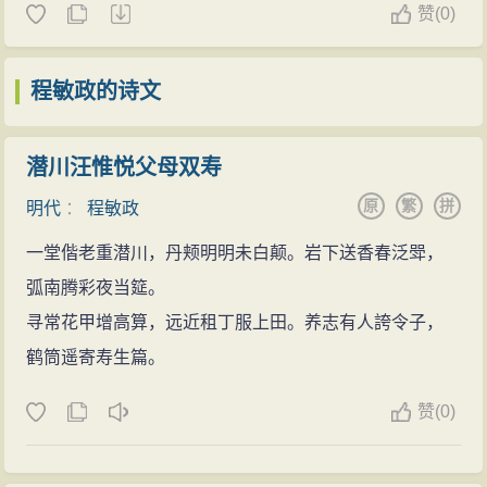
赞
(
0)
程敏政的诗文
潜川汪惟悦父母双寿
原
繁
拼
明代
：
程敏政
一堂偕老重潜川，丹颊明明未白颠。岩下送香春泛斝，
弧南腾彩夜当筵。
寻常花甲增高算，远近租丁服上田。养志有人誇令子，
鹤筒遥寄寿生篇。
赞
(
0)