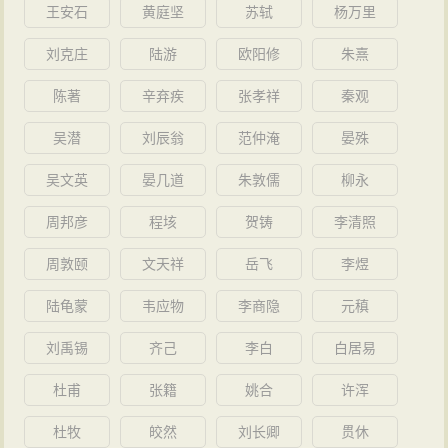
王安石
黄庭坚
苏轼
杨万里
刘克庄
陆游
欧阳修
朱熹
陈著
辛弃疾
张孝祥
秦观
吴潜
刘辰翁
范仲淹
晏殊
吴文英
晏几道
朱敦儒
柳永
周邦彦
程垓
贺铸
李清照
周敦颐
文天祥
岳飞
李煜
陆龟蒙
韦应物
李商隐
元稹
刘禹锡
齐己
李白
白居易
杜甫
张籍
姚合
许浑
杜牧
皎然
刘长卿
贯休