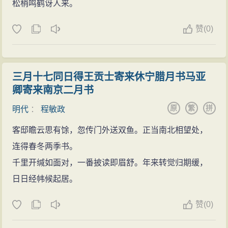
松梢鸣鹤讶人来。
赞
(
0)
三月十七同日得王贡士寄来休宁腊月书马亚
卿寄来南京二月书
原
繁
拼
明代
：
程敏政
客邸瞻云思有馀，忽传门外送双鱼。正当南北相望处，
连得春冬两季书。
千里开缄如面对，一番披读即眉舒。年来转觉归期缓，
日日经帏候起居。
赞
(
0)