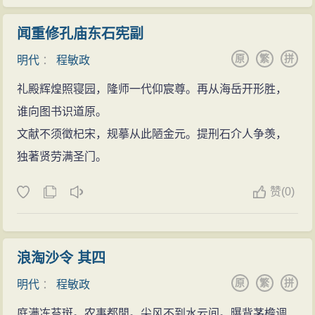
闻重修孔庙东石宪副
原
繁
拼
明代
：
程敏政
礼殿辉煌照寝园，隆师一代仰宸尊。再从海岳开形胜，
谁向图书识道原。
文献不须徵杞宋，规摹从此陋金元。提刑石介人争羡，
独著贤劳满圣门。
赞
(
0)
浪淘沙令 其四
原
繁
拼
明代
：
程敏政
庭满冻苔斑。农事都閒。尖风不到水云间。曝背茅檐调