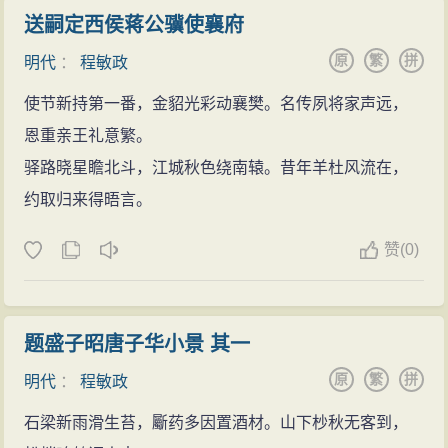
送嗣定西侯蒋公骥使襄府
原
繁
拼
明代
：
程敏政
使节新持第一番，金貂光彩动襄樊。名传夙将家声远，
恩重亲王礼意繁。
驿路晓星瞻北斗，江城秋色绕南辕。昔年羊杜风流在，
约取归来得晤言。
赞
(
0)
题盛子昭唐子华小景 其一
原
繁
拼
明代
：
程敏政
石梁新雨滑生苔，斸药多因置酒材。山下杪秋无客到，