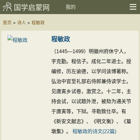
国学启蒙网
我的
首页
»
诗人
»
程敏政
程敏政
（1445—1499）明徽州府休宁人，
字克勤。程信子。成化二年进士。授
编修，历左谕德，以学问该博著称。
弘治中官至礼部右侍郎兼侍读学士。
见唐寅乡试卷，激赏之。十二年，主
持会试，以试题外泄，被劾为通关节
于唐寅等，下狱。寻勒致仕卒。有
《新安文献志》、《明文衡》、《篁
墩集》。
程敏政的诗文(22篇)