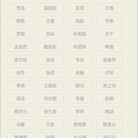
贾岛
温庭筠
孟郊
王维
韩愈
王建
钱起
岑参
罗隐
郑谷
杜荀鹤
方干
孟浩然
戴叔伦
权德舆
韩偓
皮日休
张祜
韦庄
皇甫冉
张乔
张说
吴融
卢纶
李峤
王昌龄
顾况
宋之问
高适
司空图
李端
赵嘏
柳宗元
张九龄
李贺
韩翃
马戴
王勃
贺知章
郦道元
陶渊明
屈原
左丘明
司马迁