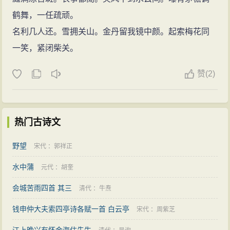
鹤舞，一任疏顽。
名利几人还。雪拥关山。金丹留我镜中颜。起索梅花同
一笑，紧闭柴关。
赞
(
2)
热门古诗文
野望
宋代
：
郭祥正
水中蒲
元代
：
胡奎
会城苦雨四首 其三
清代
：
牛焘
钱申仲大夫索四亭诗各赋一首 白云亭
宋代
：
周紫芝