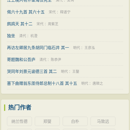
江上晚兴有怀金海住先生
清代
：
吴询
偈六十九首 其六十五
宋代
：
释道宁
鹧鸪天 其十二
宋代
：
周紫芝
独坐
清代
：
杭澄
再访左卿居九条胡同门临石井 其一
明代
：
王彦泓
寄题魏和公吾庐
清代
：
陈恭尹
哭同年刘景元谕德三首 其二
明代
：
王鏊
塞下曲赠翁东厓侍郎总制十八首 其十五
明代
：
唐顺之
热门作者
纳兰性德
郑燮
白朴
马致远